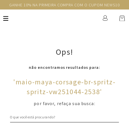
GANHE 10% NA PRIMEIRA COMPRA COM O CUPOM NEWS10
Ops!
não encontramos resultados para:
'
maio-maya-corsage-br-spritz-
spritz-vw251044-2538
'
por favor, refaça sua busca:
O que você está procurando?