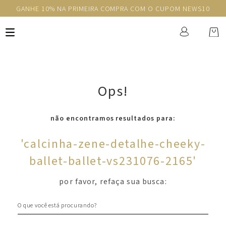
GANHE 10% NA PRIMEIRA COMPRA COM O CUPOM NEWS10
Ops!
não encontramos resultados para:
'
calcinha-zene-detalhe-cheeky-
ballet-ballet-vs231076-2165
'
por favor, refaça sua busca:
O que você está procurando?