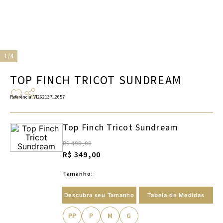
1/4
TOP FINCH TRICOT SUNDREAM
Referência
:
VI262137_2657
Top Finch Tricot Sundream
R$ 498,00
R$ 349,00
Tamanho:
Descubra seu Tamanho
Tabela de Medidas
PP
P
M
G