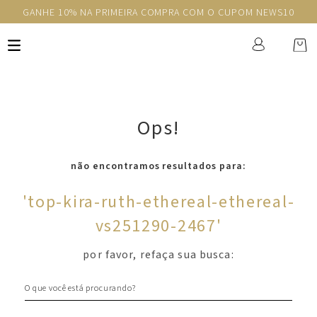
GANHE 10% NA PRIMEIRA COMPRA COM O CUPOM NEWS10
Ops!
não encontramos resultados para:
'
top-kira-ruth-ethereal-ethereal-
vs251290-2467
'
por favor, refaça sua busca:
O que você está procurando?