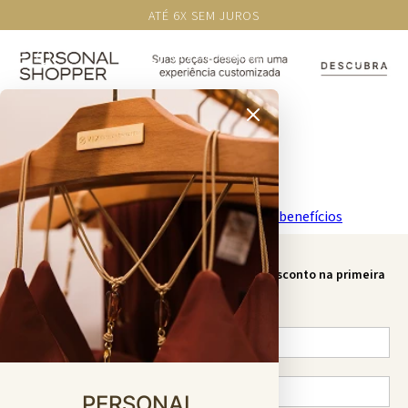
ATÉ 6X SEM JUROS
Newsletter
Receba nossas novidades e
ganhe 10% de desconto na primeira
compra. Não cumulativo com outras ações.
PERSONAL