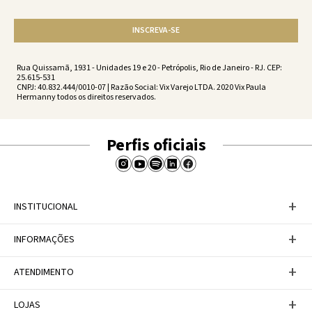
INSCREVA-SE
Rua Quissamã, 1931 - Unidades 19 e 20 - Petrópolis, Rio de Janeiro - RJ. CEP:
25.615-531
CNPJ: 40.832.444/0010-07 | Razão Social: Vix Varejo LTDA. 2020 Vix Paula
Hermanny todos os direitos reservados.
Perfis oficiais
+
INSTITUCIONAL
Baixe nosso APP
+
INFORMAÇÕES
A Marca
Nosso compromisso
Casa Vix
Políticas de Devoluções
+
ATENDIMENTO
Trabalhe conosco
Política de Privacidade
Dúvidas Frequentes
Termos de Uso
Fale conosco
+
LOJAS
Tabela de Medidas
Personal Shopper