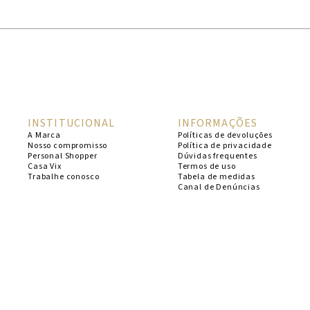
Os
brincos banhados
brinc
De argolas esculturai
dia à noite. Um 
As
pulseiras banhadas
INSTITUCIONAL
INFORMAÇÕES
presença. Já 
A Marca
Políticas de devoluções
Nosso compromisso
Política de privacidade
O
bracelete banhado 
Personal Shopper
Dúvidas frequentes
carrega proporções
Casa Vix
Termos de uso
Trabalhe conosco
Tabela de medidas
Canal de Denúncias
Os
acessórios ViX
são e
em
semijoias banhada
Cada peça traduz o
l
reve
Explore os acessórios f