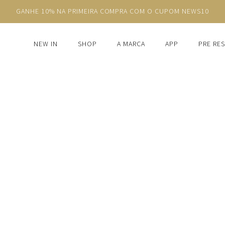
GANHE 10% NA PRIMEIRA COMPRA COM O CUPOM NEWS10
NEW IN
SHOP
A MARCA
APP
PRE RE
CESSÓRI