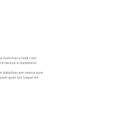
ra iluminar o look com
tre leveza e
statement
.
m detalhes em resina que
 quem quer um toque de
nte. As versões em
colar
frios e sofisticados.
acompanhando o movimento
io certo transforma o visual