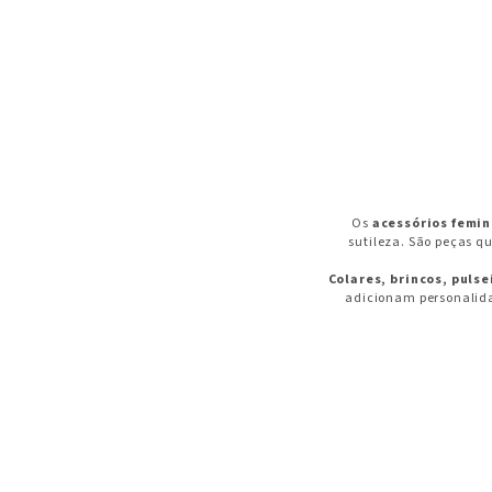
Os
acessórios femin
sutileza. São peças qu
Colares, brincos, pulse
adicionam personalida
O
colar feminino ba
banhado a prata
t
As
gargantilhas banha
natural de cada produ