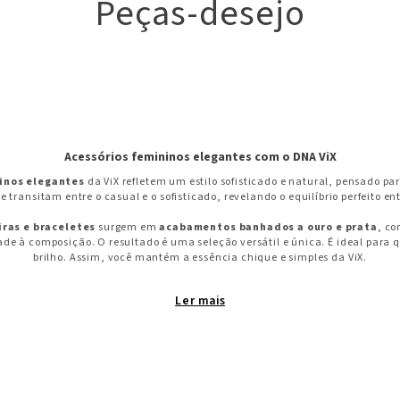
Peças-desejo
Acessórios femininos elegantes com o DNA ViX
inos elegantes
da ViX refletem um estilo sofisticado e natural, pensado pa
e transitam entre o casual e o sofisticado, revelando o equilíbrio perfeito en
iras e braceletes
surgem em
acabamentos banhados a ouro e prata
, co
de à composição. O resultado é uma seleção versátil e única. É ideal para
brilho. Assim, você mantém a essência chique e simples da ViX.
Colares e gargantilhas banhados a ouro e prata
Ler
nhado a ouro
é um clássico atualizado pela visão ViX: delicado, mas marca
razem um ar contemporâneo e minimalista, perfeitas para quem prefere tons 
das a ouro
e os colares em camadas permitem diferentes composições, 
ção. Com
vestidos de linho
,
camisas abertas
ou
tops de alças finas
, o acessór
em segundos.