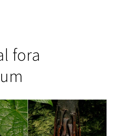
l fora
mum