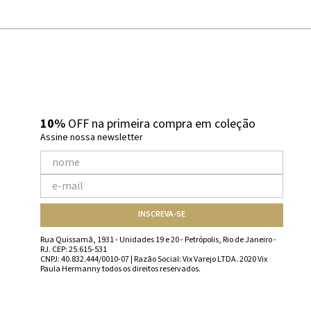
naturalidade. A versão de
 urbanas.
 a rotina com estilo, do
 registrada da ViX.
versáteis, leves e cheias de
10%
OFF na primeira compra em coleção
neo e discreto.
Assine nossa newsletter
ser notado. Cada bracelete
arcante e atemporal.
 metais preciosos resultam
diferentes ocasiões com o
INSCREVA-SE
Rua Quissamã, 1931 - Unidades 19 e 20 - Petrópolis, Rio de Janeiro -
frente. Um convite para
RJ. CEP: 25.615-531
erença.
CNPJ: 40.832.444/0010-07 | Razão Social: Vix Varejo LTDA. 2020 Vix
Paula Hermanny todos os direitos reservados.
 que refletem sofisticação