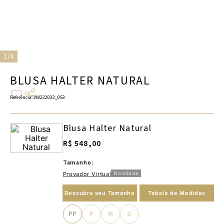
1/4
BLUSA HALTER NATURAL
Referência
:
VW232033_053
Blusa Halter Natural
R$ 548,00
Tamanho:
Novidade
Provador Virtual
Descubra seu Tamanho
Tabela de Medidas
PP
P
M
G