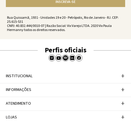
INSCREVA-SE
Rua Quissamã, 1931 - Unidades 19 e 20 - Petrópolis, Rio de Janeiro - RJ. CEP:
25.615-531
CNPJ: 40.832.444/0010-07 | Razão Social: Vix Varejo LTDA. 2020 Vix Paula
Hermanny todos os direitos reservados.
Perfis oficiais
+
INSTITUCIONAL
Baixe nosso APP
+
INFORMAÇÕES
A Marca
Nosso compromisso
Casa Vix
Políticas de Devoluções
+
ATENDIMENTO
Trabalhe conosco
Política de Privacidade
Dúvidas Frequentes
Termos de Uso
Fale conosco
+
LOJAS
Tabela de Medidas
Personal Shopper
Canal de Denúncias
Central de atendimento
Confira nossos endereços