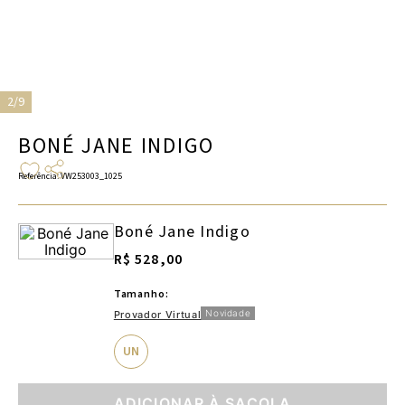
2/9
BONÉ JANE INDIGO
Referência
:
VW253003_1025
Boné Jane Indigo
R$ 528,00
Tamanho:
Novidade
Provador Virtual
UN
ADICIONAR À SACOLA