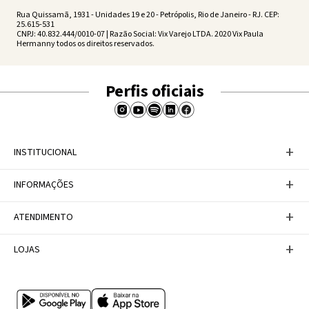
Rua Quissamã, 1931 - Unidades 19 e 20 - Petrópolis, Rio de Janeiro - RJ. CEP:
25.615-531
CNPJ: 40.832.444/0010-07 | Razão Social: Vix Varejo LTDA. 2020 Vix Paula
Hermanny todos os direitos reservados.
Perfis oficiais
+
INSTITUCIONAL
Baixe nosso APP
+
INFORMAÇÕES
A Marca
Nosso compromisso
Casa Vix
Políticas de Devoluções
+
ATENDIMENTO
Trabalhe conosco
Política de Privacidade
Dúvidas Frequentes
Termos de Uso
Fale conosco
+
LOJAS
Tabela de Medidas
Personal Shopper
Canal de Denúncias
Central de atendimento
Confira nossos endereços
Internacional
Multimarcas