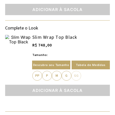
ADICIONAR À SACOLA
Complete o Look
Slim Wrap Top Black
R$ 748,00
Tamanho:
Descubra seu Tamanho
Tabela de Medidas
PP
P
M
G
GG
ADICIONAR À SACOLA