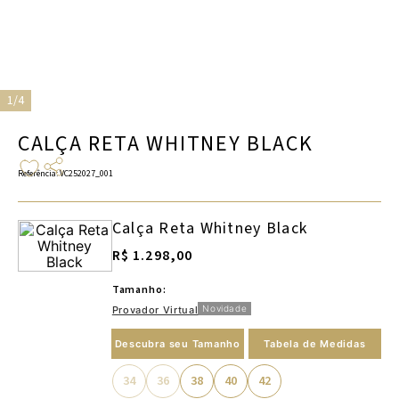
1/4
CALÇA RETA WHITNEY BLACK
Referência
:
VC252027_001
Calça Reta Whitney Black
R$ 1.298,00
Tamanho:
Novidade
Provador Virtual
Descubra seu Tamanho
Tabela de Medidas
34
36
38
40
42