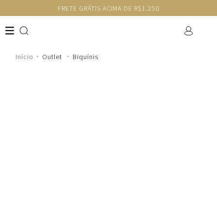
FRETE GRÁTIS ACIMA DE R$1.250
Outlet
Biquínis