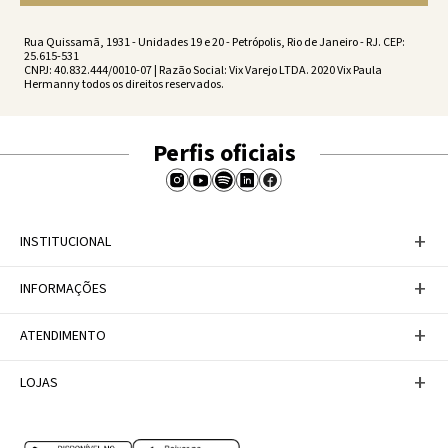
Rua Quissamã, 1931 - Unidades 19 e 20 - Petrópolis, Rio de Janeiro - RJ. CEP:
25.615-531
CNPJ: 40.832.444/0010-07 | Razão Social: Vix Varejo LTDA. 2020 Vix Paula
Hermanny todos os direitos reservados.
Perfis oficiais
+
INSTITUCIONAL
Baixe nosso APP
+
INFORMAÇÕES
A Marca
Nosso compromisso
Casa Vix
Políticas de Devoluções
+
ATENDIMENTO
Trabalhe conosco
Política de Privacidade
Dúvidas Frequentes
Termos de Uso
Fale conosco
+
LOJAS
Tabela de Medidas
Personal Shopper
Canal de Denúncias
Central de atendimento
Confira nossos endereços
Internacional
Multimarcas