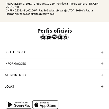
Rua Quissamã, 1931 - Unidades 19 e 20 - Petrópolis, Rio de Janeiro - RJ. CEP:
25.615-531
CNPJ: 40.832.444/0010-07 | Razão Social: Vix Varejo LTDA. 2020 Vix Paula
Hermanny todos os direitos reservados.
Perfis oficiais
+
INSTITUCIONAL
Baixe nosso APP
+
INFORMAÇÕES
A Marca
Nosso compromisso
Casa Vix
Políticas de Devoluções
+
ATENDIMENTO
Trabalhe conosco
Política de Privacidade
Dúvidas Frequentes
Termos de Uso
Fale conosco
+
LOJAS
Tabela de Medidas
Personal Shopper
Canal de Denúncias
Central de atendimento
Confira nossos endereços
Internacional
Multimarcas