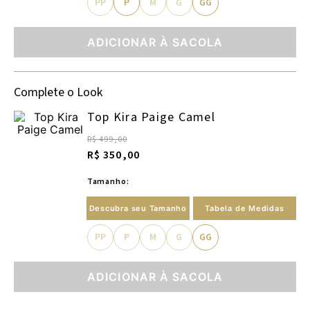
PP
P
M
G
GG
ADICIONAR À SACOLA
Complete o Look
Top Kira Paige Camel
R$ 499,00
R$ 350,00
Tamanho:
Descubra seu Tamanho
Tabela de Medidas
PP
P
M
G
GG
ADICIONAR À SACOLA