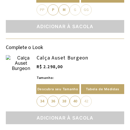
PP
P
M
G
GG
ADICIONAR À SACOLA
Complete o Look
Calça Auset Burgeon
R$ 2.298,00
Tamanho:
Descubra seu Tamanho
Tabela de Medidas
34
36
38
40
42
ADICIONAR À SACOLA