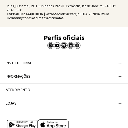
Rua Quissamã, 1931 - Unidades 19 e 20 - Petrópolis, Rio de Janeiro - RJ. CEP:
25.615-531
CNPJ: 40.832.444/0010-07 | Razão Social: Vix Varejo LTDA. 2020 Vix Paula
Hermanny todos os direitos reservados.
Perfis oficiais
+
INSTITUCIONAL
Baixe nosso APP
+
INFORMAÇÕES
A Marca
Nosso compromisso
Casa Vix
Políticas de Devoluções
+
ATENDIMENTO
Trabalhe conosco
Política de Privacidade
Dúvidas Frequentes
Termos de Uso
Fale conosco
+
LOJAS
Tabela de Medidas
Personal Shopper
Canal de Denúncias
Central de atendimento
Confira nossos endereços
Internacional
Multimarcas