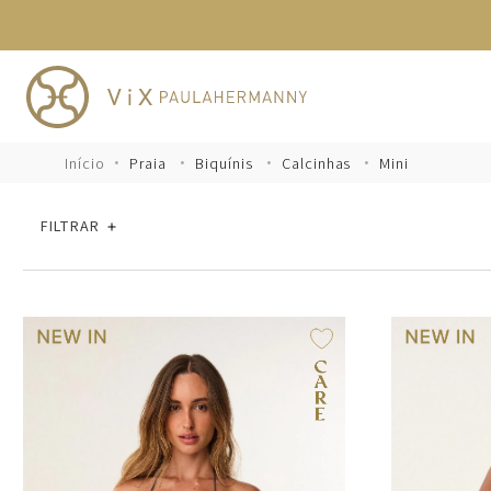
TERMOS MAIS BUSCADOS
1
º
cheeky
2
º
vestido
3
º
maio
Praia
Biquínis
Calcinhas
Mini
4
º
biquini
FILTRAR
5
º
vestido curto
6
º
calcinha
7
º
vestidos
8
º
saida
9
º
top
10
º
verde