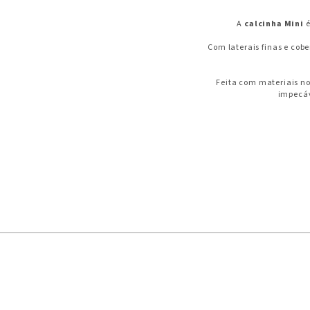
A
calcinha Mini
é
Com laterais finas e cobe
Feita com materiais n
impecáv
Enquanto a cheeky ofe
Sim. Mesmo tendo uma co
O toque leve e o acabam
A Mini é ideal pa