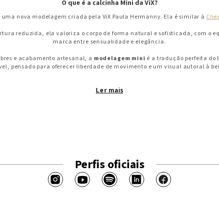
O que é a calcinha Mini da ViX?
 uma nova modelagem criada pela ViX Paula Hermanny. Ela é similar à
Che
rtura reduzida, ela valoriza o corpo de forma natural e sofisticada, com o eq
marca entre sensualidade e elegância.
obres e acabamento artesanal, a
modelagem mini
é a tradução perfeita do 
el, pensado para oferecer liberdade de movimento e um visual autoral à be
Qual a diferença da calcinha Mini para outras modelagens?
Ler
A Mini se diferencia pela cobertura menor e pelas proporções mais delicada
rece um visual levemente maior e a
Brazilian
tem cobertura média, a Mini
ousada entre as três, entregando um visual sofisticado e minimalista.
A calcinha Mini é confortável?
bertura reduzida, a calcinha Mini foi desenvolvida com tecidos premium de
preciso, garantindo conforto absoluto e ajuste perfeito ao corpo.
Perfis oficiais
ento sem costura aparente proporcionam uma sensação de segunda pele, ide
ou mergulhos no mar.
Para quem a calcinha Mini é indicada?
ra quem busca um visual mais ousado, porém sofisticado, com destaque natu