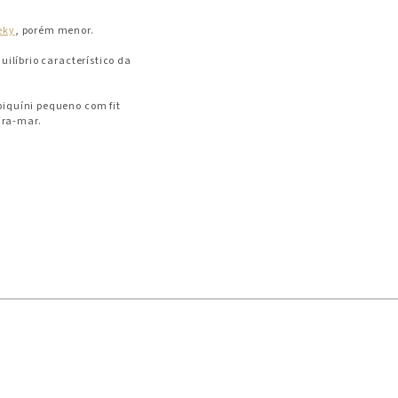
eky
, porém menor.
uilíbrio característico da
biquíni pequeno com fit
ira-mar.
s.
 é tem a modelagem mais
 alta elasticidade e corte
al para longos dias de sol
ral para as curvas.