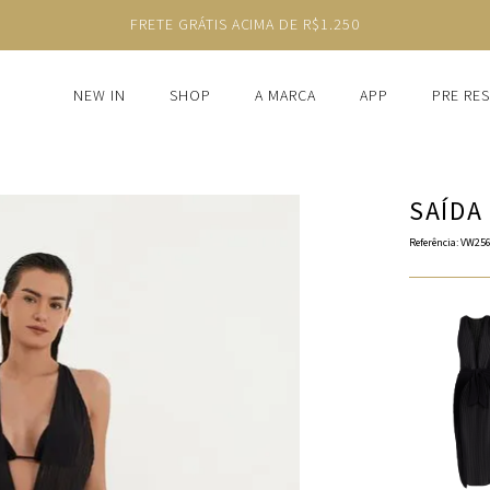
FRETE GRÁTIS ACIMA DE R$1.250
NEW IN
SHOP
A MARCA
APP
PRE RE
SAÍDA
Referência
:
VW256