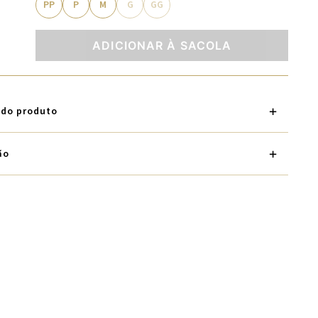
PP
P
M
G
GG
ADICIONAR À SACOLA
 do produto
ão