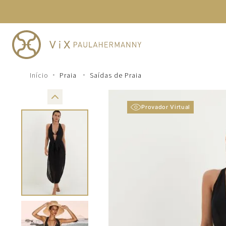
TERMOS MAIS BUSCADOS
1
º
cheeky
2
º
vestido
3
º
maio
Praia
Saídas de Praia
4
º
biquini
5
º
vestido curto
Provador Virtual
6
º
calcinha
7
º
vestidos
8
º
saida
9
º
top
10
º
verde