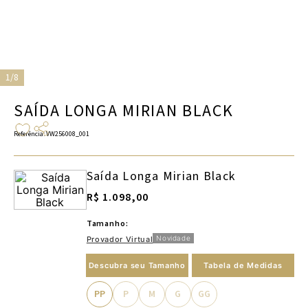
1/8
SAÍDA LONGA MIRIAN BLACK
Referência
:
VW256008_001
Saída Longa Mirian Black
R$ 1.098,00
Tamanho:
Novidade
Provador Virtual
Descubra seu Tamanho
Tabela de Medidas
PP
P
M
G
GG