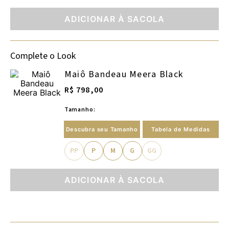
ADICIONAR À SACOLA
Complete o Look
Maiô Bandeau Meera Black
R$ 798,00
Tamanho:
Descubra seu Tamanho
Tabela de Medidas
PP
P
M
G
GG
ADICIONAR À SACOLA