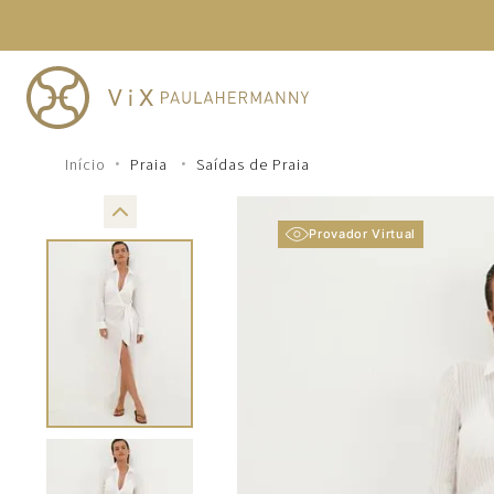
TERMOS MAIS BUSCADOS
1
º
cheeky
2
º
vestido
3
º
maio
Praia
Saídas de Praia
4
º
biquini
5
º
calcinha
Provador Virtual
6
º
vestido curto
7
º
saida
8
º
verde
9
º
vestidos
10
º
top