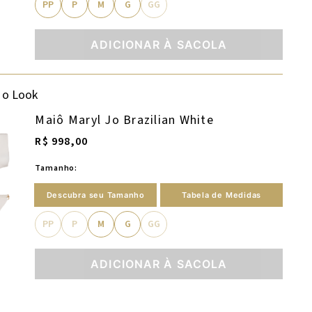
PP
P
M
G
GG
ADICIONAR À SACOLA
 o Look
Maiô Maryl Jo Brazilian White
R$ 998,00
Tamanho:
Descubra seu Tamanho
Tabela de Medidas
PP
P
M
G
GG
ADICIONAR À SACOLA