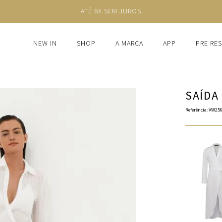
ATÉ 6X SEM JUROS
NEW IN
SHOP
A MARCA
APP
PRE RE
SAÍDA
Referência
:
VW256