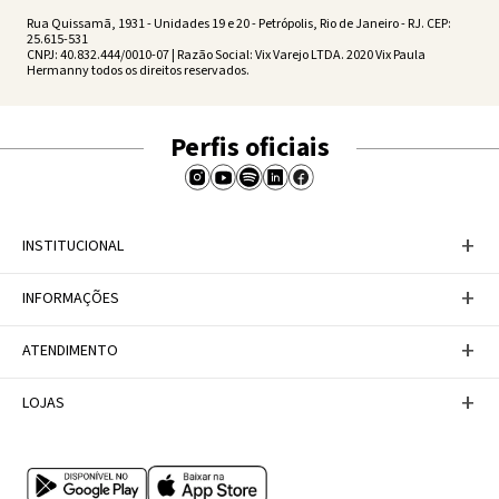
Rua Quissamã, 1931 - Unidades 19 e 20 - Petrópolis, Rio de Janeiro - RJ. CEP:
25.615-531
CNPJ: 40.832.444/0010-07 | Razão Social: Vix Varejo LTDA. 2020 Vix Paula
Hermanny todos os direitos reservados.
Perfis oficiais
+
INSTITUCIONAL
Baixe nosso APP
+
INFORMAÇÕES
A Marca
Nosso compromisso
Casa Vix
Políticas de Devoluções
+
ATENDIMENTO
Trabalhe conosco
Política de Privacidade
Dúvidas Frequentes
Termos de Uso
Fale conosco
+
LOJAS
Tabela de Medidas
Personal Shopper
Canal de Denúncias
Central de atendimento
Confira nossos endereços
Internacional
Multimarcas