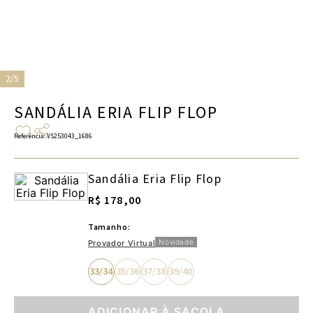
2/5
SANDÁLIA ERIA FLIP FLOP
Referência
:
VS253043_1686
Sandália Eria Flip Flop
R$ 178,00
Tamanho:
Novidade
Provador Virtual
33/34
35/36
37/38
39/40
ADICIONAR À SACOLA