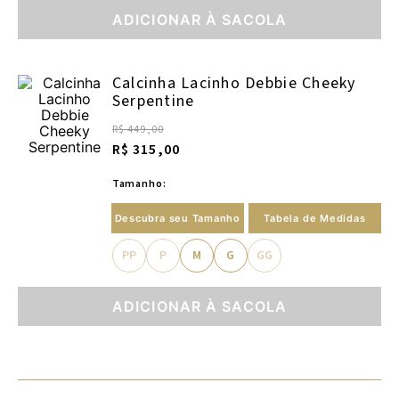
ADICIONAR À SACOLA
Calcinha Lacinho Debbie Cheeky
Serpentine
R$ 449,00
R$ 315,00
Tamanho:
Descubra seu Tamanho
Tabela de Medidas
PP
P
M
G
GG
ADICIONAR À SACOLA