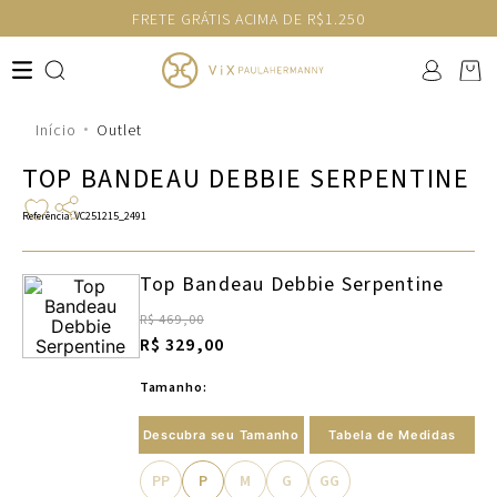
FRETE GRÁTIS ACIMA DE R$1.250
Outlet
TOP BANDEAU DEBBIE SERPENTINE
Referência
:
VC251215_2491
Top Bandeau Debbie Serpentine
R$ 469,00
R$ 329,00
Tamanho:
Descubra seu Tamanho
Tabela de Medidas
PP
P
M
G
GG