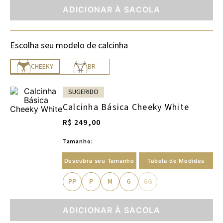
ADICIONAR À SACOLA
Escolha seu modelo de calcinha
CHEEKY
BR
SUGERIDO
Calcinha Básica Cheeky White
R$ 249,00
Tamanho:
Descubra seu Tamanho
Tabela de Medidas
PP
P
M
G
GG
ADICIONAR À SACOLA