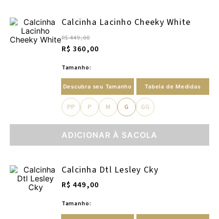
Calcinha Lacinho Cheeky White
R$ 449,00
R$ 360,00
Tamanho:
Descubra seu Tamanho
Tabela de Medidas
PP
P
M
G
GG
ADICIONAR À SACOLA
Calcinha Dtl Lesley Cky
R$ 449,00
Tamanho: