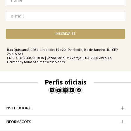
INSCREVA-SE
Rua Quissamã, 1931 - Unidades 19 e 20 - Petrópolis, Rio de Janeiro - RJ. CEP:
25.615-531
CNPJ: 40.832.444/0010-07 | Razão Social: Vix Varejo LTDA. 2020 Vix Paula
Hermanny todos os direitos reservados.
Perfis oficiais
+
INSTITUCIONAL
Baixe nosso APP
+
INFORMAÇÕES
A Marca
Nosso compromisso