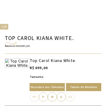
1/6
TOP CAROL KIANA WHITE.
Referência
:
VS251085_002
Top Carol Kiana White.
R$ 699,00
Tamanho:
Descubra seu Tamanho
Tabela de Medidas
PP
P
M
G
GG