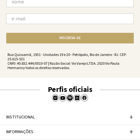
INSCREVA-SE
Rua Quissamã, 1931 - Unidades 19 e 20 - Petrópolis, Rio de Janeiro - RJ. CEP:
25.615-531
CNPJ: 40.832.444/0010-07 | Razão Social: Vix Varejo LTDA. 2020 Vix Paula
Hermanny todos os direitos reservados.
Perfis oficiais
+
INSTITUCIONAL
Baixe nosso APP
+
INFORMAÇÕES
A Marca
Nosso compromisso