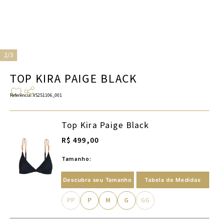
2/3
TOP KIRA PAIGE BLACK
Referência
:
VS251106_001
Top Kira Paige Black
R$ 499,00
Tamanho:
Descubra seu Tamanho
Tabela de Medidas
PP
P
M
G
GG