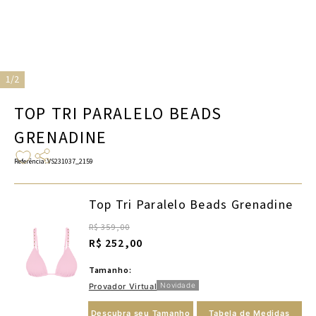
1/2
TOP TRI PARALELO BEADS
GRENADINE
Referência
:
VS231037_2159
Top Tri Paralelo Beads Grenadine
R$ 359,00
R$ 252,00
Tamanho:
Novidade
Provador Virtual
Descubra seu Tamanho
Tabela de Medidas