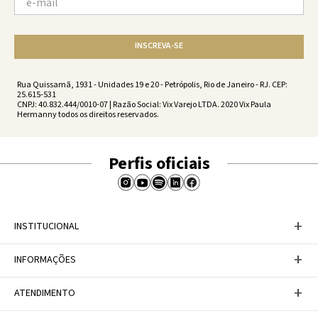
INSCREVA-SE
Rua Quissamã, 1931 - Unidades 19 e 20 - Petrópolis, Rio de Janeiro - RJ. CEP:
25.615-531
CNPJ: 40.832.444/0010-07 | Razão Social: Vix Varejo LTDA. 2020 Vix Paula
Hermanny todos os direitos reservados.
Perfis oficiais
+
INSTITUCIONAL
Baixe nosso APP
+
INFORMAÇÕES
A Marca
Nosso compromisso
Casa Vix
Políticas de Devoluções
+
ATENDIMENTO
Trabalhe conosco
Política de Privacidade
Dúvidas Frequentes
Termos de Uso
Fale conosco