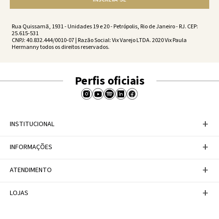
Rua Quissamã, 1931 - Unidades 19 e 20 - Petrópolis, Rio de Janeiro - RJ. CEP:
25.615-531
CNPJ: 40.832.444/0010-07 | Razão Social: Vix Varejo LTDA. 2020 Vix Paula
Hermanny todos os direitos reservados.
Perfis oficiais
+
INSTITUCIONAL
Baixe nosso APP
+
INFORMAÇÕES
A Marca
Nosso compromisso
Casa Vix
Políticas de Devoluções
+
ATENDIMENTO
Trabalhe conosco
Política de Privacidade
Dúvidas Frequentes
Termos de Uso
Fale conosco
+
LOJAS
Tabela de Medidas
Personal Shopper
Canal de Denúncias
Central de atendimento
Confira nossos endereços
Internacional