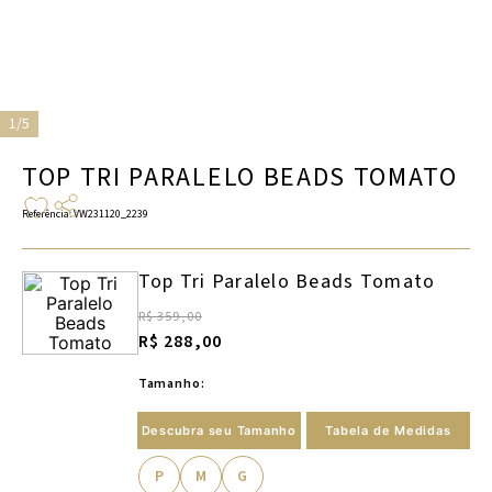
1/5
TOP TRI PARALELO BEADS TOMATO
Referência
:
VW231120_2239
Top Tri Paralelo Beads Tomato
R$ 359,00
R$ 288,00
Tamanho:
Descubra seu Tamanho
Tabela de Medidas
P
M
G