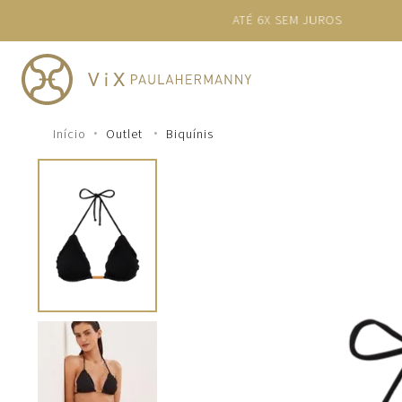
TERMOS MAIS BUSCADOS
1
º
cheeky
2
º
vestido
3
º
maio
Outlet
Biquínis
4
º
vestidos
5
º
biquini
6
º
vestido curto
7
º
calcinha
8
º
saida
9
º
top
10
º
top tri