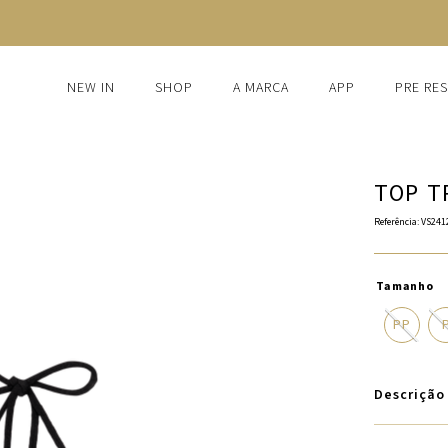
FRETE GRÁTIS ACIMA DE R$1.250
NEW IN
SHOP
A MARCA
APP
PRE RE
TOP T
Referência
:
VS241
Tamanho
PP
Descrição