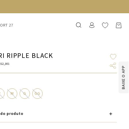
SORT 27
RI RIPPLE BLACK
212_001
BAIXE O APP
P
M
G
GG
 do produto