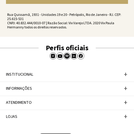
Rua Quissamã, 1931 - Unidades 19 e 20 - Petrópolis, Rio de Janeiro - RJ. CEP:
25.615-531
CNPJ: 40.832.444/0010-07 | Razão Social: Vix Varejo LTDA. 2020 Vix Paula
Hermanny todos os direitos reservados.
Perfis oficiais
+
INSTITUCIONAL
Baixe nosso APP
+
INFORMAÇÕES
A Marca
Nosso compromisso
Casa Vix
Políticas de Devoluções
+
ATENDIMENTO
Trabalhe conosco
Política de Privacidade
Dúvidas Frequentes
Termos de Uso
Fale conosco
+
LOJAS
Tabela de Medidas
Personal Shopper
Canal de Denúncias
Central de atendimento
Confira nossos endereços
Internacional