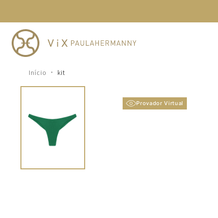
TERMOS MAIS BUSCADOS
1
º
cheeky
2
º
vestido
3
º
maio
kit
4
º
biquini
5
º
calcinha
Provador Virtual
6
º
vestido curto
7
º
saida
8
º
verde
9
º
vestidos
10
º
top