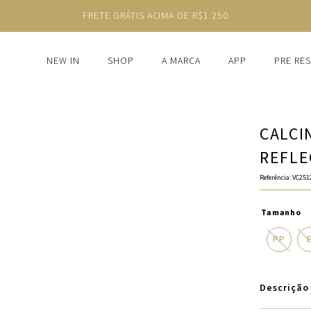
FRETE GRÁTIS ACIMA DE R$1.250
NEW IN
SHOP
A MARCA
APP
PRE RE
CALCI
REFLE
Referência
:
VC251
Tamanho
PP
Descrição