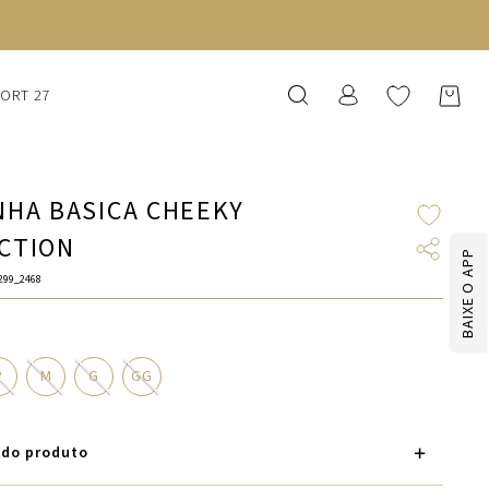
SORT 27
NHA BASICA CHEEKY
CTION
BAIXE O APP
299_2468
P
M
G
GG
 do produto