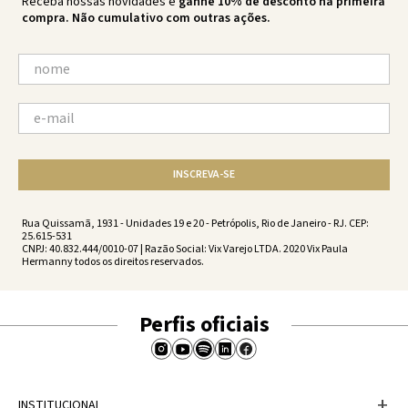
Receba nossas novidades e
ganhe 10% de desconto na primeira
compra. Não cumulativo com outras ações.
INSCREVA-SE
Rua Quissamã, 1931 - Unidades 19 e 20 - Petrópolis, Rio de Janeiro - RJ. CEP:
25.615-531
CNPJ: 40.832.444/0010-07 | Razão Social: Vix Varejo LTDA. 2020 Vix Paula
Hermanny todos os direitos reservados.
Perfis oficiais
+
INSTITUCIONAL