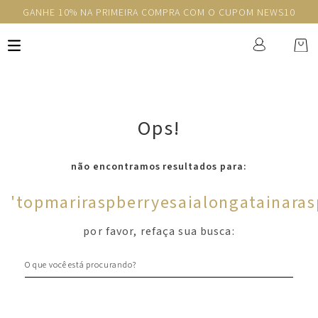
GANHE 10% NA PRIMEIRA COMPRA COM O CUPOM NEWS10
Ops!
não encontramos resultados para:
'
topmariraspberryesaialongatainaras
por favor, refaça sua busca:
O que você está procurando?