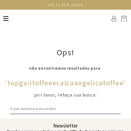
ATÉ 6X SEM JUROS
Ops!
não encontramos resultados para:
'
topgailtoffeeecalcaangelicatoffee
'
por favor, refaça sua busca:
O que você está procurando?
Newsletter