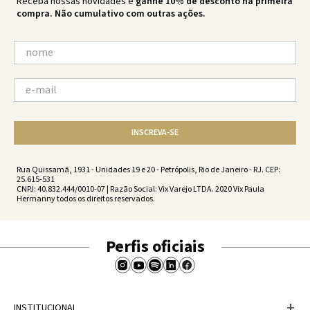
Receba nossas novidades e
ganhe 10% de desconto na primeira
compra. Não cumulativo com outras ações.
INSCREVA-SE
Rua Quissamã, 1931 - Unidades 19 e 20 - Petrópolis, Rio de Janeiro - RJ. CEP:
25.615-531
CNPJ: 40.832.444/0010-07 | Razão Social: Vix Varejo LTDA. 2020 Vix Paula
Hermanny todos os direitos reservados.
Perfis oficiais
+
INSTITUCIONAL