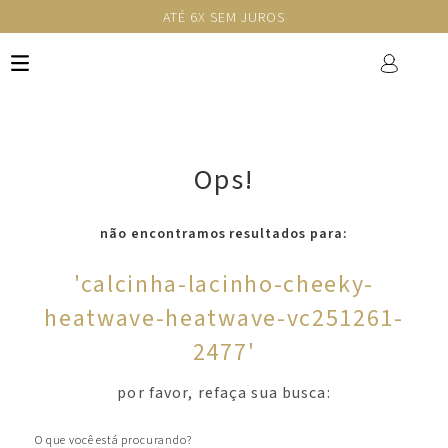
ATÉ 6X SEM JUROS
Ops!
não encontramos resultados para:
'
calcinha-lacinho-cheeky-
heatwave-heatwave-vc251261-
2477
'
por favor, refaça sua busca:
O que você está procurando?