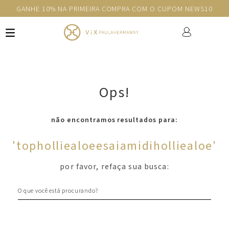
GANHE 10% NA PRIMEIRA COMPRA COM O CUPOM NEWS10
Ops!
não encontramos resultados para:
'
topholliealoeesaiamidiholliealoe
'
por favor, refaça sua busca:
O que você está procurando?