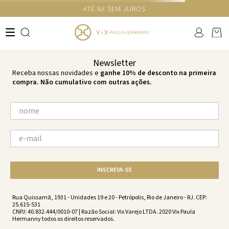
GANHE 10% NA PRIMEIRA COMPRA COM O CUPOM NEWS10
Ops!
não encontramos resultados para:
'
sprite-scales-ripple-tie-sprite-
vc201016-1628
'
por favor, refaça sua busca:
O que você está procurando?