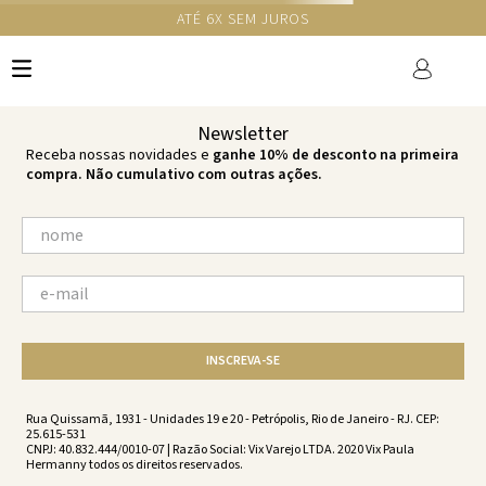
ATÉ 6X SEM JUROS
TERMOS MAIS BUSCADOS
1
º
cheeky
2
º
vestido
Newsletter
3
º
maio
Receba nossas novidades e
ganhe 10% de desconto na primeira
compra. Não cumulativo com outras ações.
4
º
biquini
5
º
vestido curto
6
º
calcinha
7
º
vestidos
8
º
saida
INSCREVA-SE
9
º
top
10
º
verde
Rua Quissamã, 1931 - Unidades 19 e 20 - Petrópolis, Rio de Janeiro - RJ. CEP:
25.615-531
CNPJ: 40.832.444/0010-07 | Razão Social: Vix Varejo LTDA. 2020 Vix Paula
Hermanny todos os direitos reservados.