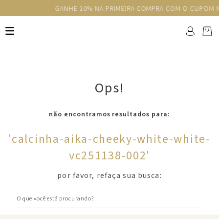
GANHE 10% NA PRIMEIRA COMPRA COM O CUPOM NEWS10
Ops!
não encontramos resultados para:
'
calcinha-aika-cheeky-white-white-
vc251138-002
'
por favor, refaça sua busca:
O que você está procurando?