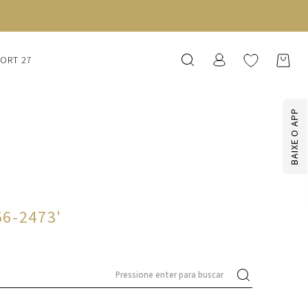
SORT 27
BAIXE O APP
56-2473
'