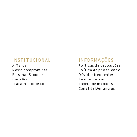
1
º
cheeky
2
º
vestido
3
º
maio
4
º
biquini
5
º
calcinha
INSTITUCIONAL
INFORMAÇÕES
6
º
vestido curto
A Marca
Políticas de devoluções
Nosso compromisso
Política de privacidade
7
º
top
Personal Shopper
Dúvidas frequentes
Casa Vix
Termos de uso
8
º
verde
Trabalhe conosco
Tabela de medidas
Canal de Denúncias
9
º
saida
10
º
top tri