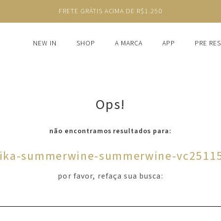
FRETE GRÁTIS ACIMA DE R$1.250
NEW IN
SHOP
A MARCA
APP
PRE RE
Ops!
não encontramos resultados para:
ika-summerwine-summerwine-vc2511
por favor, refaça sua busca: