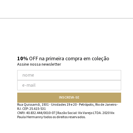
10%
OFF na primeira compra em coleção
Assine nossa newsletter
INSCREVA-SE
Rua Quissamã, 1931 - Unidades 19 e 20 - Petrópolis, Rio de Janeiro -
RJ. CEP: 25.615-531
CNPJ: 40.832.444/0010-07 | Razão Social: Vix Varejo LTDA. 2020 Vix
Paula Hermanny todos os direitos reservados.