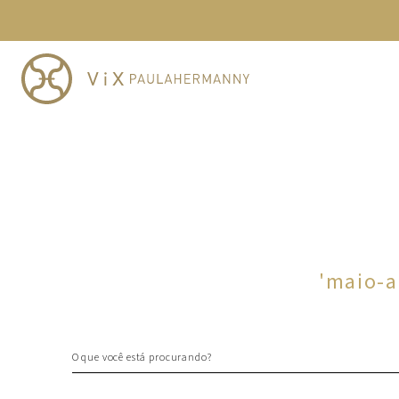
TERMOS MAIS BUSCADOS
1
º
cheeky
2
º
vestido
3
º
maio
4
º
biquini
5
º
calcinha
6
º
vestido curto
7
º
top
8
º
verde
'
maio-a
9
º
saida
10
º
top tri
O que você está procurando?
TERMOS MAIS BUSCADOS