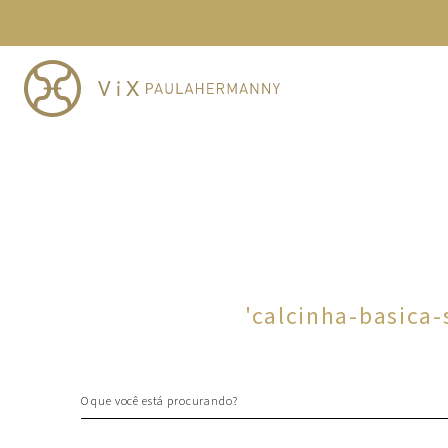
TERMOS MAIS BUSCADOS
1
º
cheeky
2
º
vestido
3
º
maio
4
º
vestidos
5
º
biquini
6
º
vestido curto
7
º
calcinha
8
º
saida
'
calcinha-basica
9
º
top
10
º
top tri
O que você está procurando?
TERMOS MAIS BUSCADOS