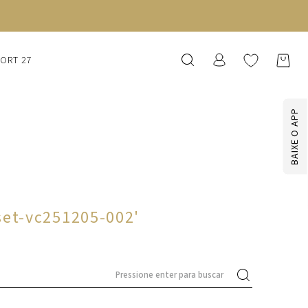
SORT 27
BAIXE O APP
set-vc251205-002
'