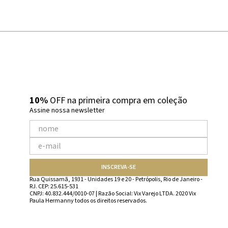
10%
OFF na primeira compra em coleção
Assine nossa newsletter
INSCREVA-SE
Rua Quissamã, 1931 - Unidades 19 e 20 - Petrópolis, Rio de Janeiro -
RJ. CEP: 25.615-531
CNPJ: 40.832.444/0010-07 | Razão Social: Vix Varejo LTDA. 2020 Vix
Paula Hermanny todos os direitos reservados.