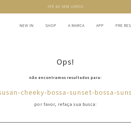
ATÉ 6X SEM JUROS
NEW IN
SHOP
A MARCA
APP
PRE RE
Ops!
não encontramos resultados para:
-susan-cheeky-bossa-sunset-bossa-sun
por favor, refaça sua busca: