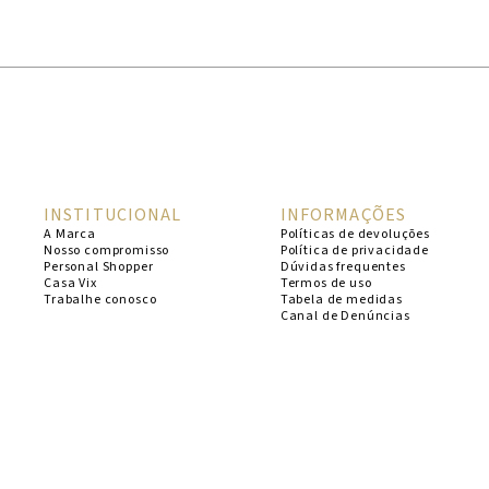
1
º
cheeky
2
º
vestido
3
º
maio
4
º
vestidos
5
º
biquini
INSTITUCIONAL
INFORMAÇÕES
6
º
vestido curto
A Marca
Políticas de devoluções
Nosso compromisso
Política de privacidade
7
º
calcinha
Personal Shopper
Dúvidas frequentes
Casa Vix
Termos de uso
8
º
saida
Trabalhe conosco
Tabela de medidas
Canal de Denúncias
9
º
top
10
º
top tri