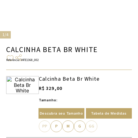
1/4
CALCINHA BETA BR WHITE
Referência
:
VATE1368_002
Calcinha Beta Br White
R$ 329,00
Tamanho:
Descubra seu Tamanho
Tabela de Medidas
PP
P
M
G
GG