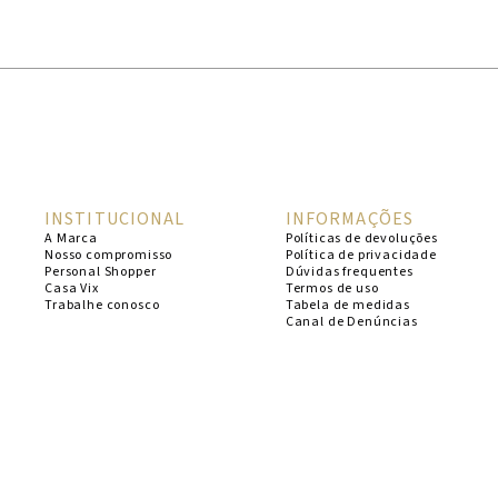
1
º
cheeky
2
º
vestido
3
º
maio
4
º
vestidos
5
º
biquini
INSTITUCIONAL
INFORMAÇÕES
6
º
vestido curto
A Marca
Políticas de devoluções
Nosso compromisso
Política de privacidade
7
º
calcinha
Personal Shopper
Dúvidas frequentes
Casa Vix
Termos de uso
8
º
saida
Trabalhe conosco
Tabela de medidas
Canal de Denúncias
9
º
top
10
º
top tri