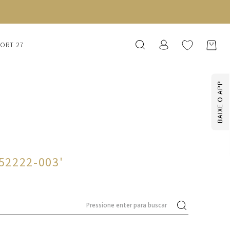
SORT 27
BAIXE O APP
252222-003
'