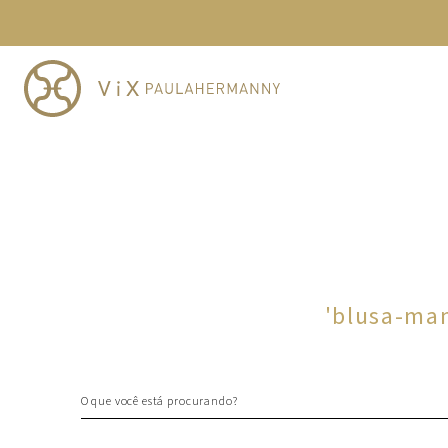
TERMOS MAIS BUSCADOS
1
º
cheeky
2
º
vestido
3
º
maio
4
º
vestidos
5
º
biquini
6
º
vestido curto
7
º
calcinha
8
º
saida
'
blusa-man
9
º
top
10
º
top tri
O que você está procurando?
TERMOS MAIS BUSCADOS