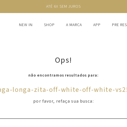
ATÉ 6X SEM JUROS
NEW IN
SHOP
A MARCA
APP
PRE RE
Ops!
não encontramos resultados para:
ga-longa-zita-off-white-off-white-vs
por favor, refaça sua busca: