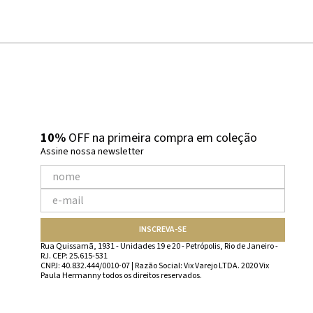
10%
OFF na primeira compra em coleção
Assine nossa newsletter
INSCREVA-SE
Rua Quissamã, 1931 - Unidades 19 e 20 - Petrópolis, Rio de Janeiro -
RJ. CEP: 25.615-531
CNPJ: 40.832.444/0010-07 | Razão Social: Vix Varejo LTDA. 2020 Vix
Paula Hermanny todos os direitos reservados.