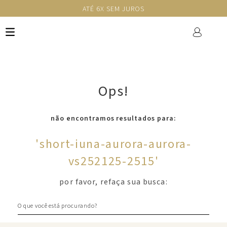
ATÉ 6X SEM JUROS
Ops!
não encontramos resultados para:
'
short-iuna-aurora-aurora-
vs252125-2515
'
por favor, refaça sua busca:
O que você está procurando?