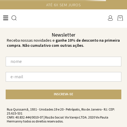
GANHE 10% NA PRIMEIRA COMPRA COM O CUPOM NEWS10
Ops!
não encontramos resultados para:
'
toptricostasnancygraffitiecalcinhana
por favor, refaça sua busca:
O que você está procurando?