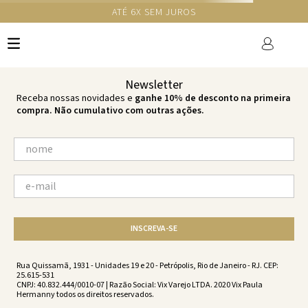
GANHE 10% NA PRIMEIRA COMPRA COM O CUPOM NEWS10
Ops!
não encontramos resultados para:
'
calcinha-basica-cheeky-black-
vate1386-001
'
por favor, refaça sua busca:
O que você está procurando?