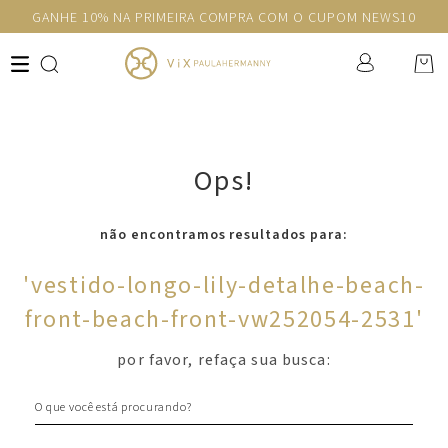
GANHE 10% NA PRIMEIRA COMPRA COM O CUPOM NEWS10
Ops!
não encontramos resultados para:
'
vestido-longo-lily-detalhe-beach-
front-beach-front-vw252054-2531
'
por favor, refaça sua busca:
O que você está procurando?