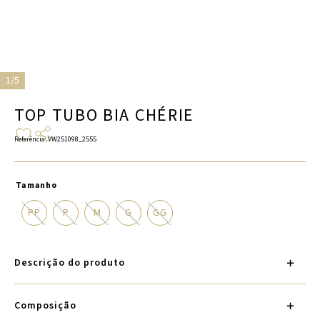
1/5
TOP TUBO BIA CHÉRIE
Referência
:
VW251098_2555
Tamanho
PP
P
M
G
GG
Descrição do produto
Composição