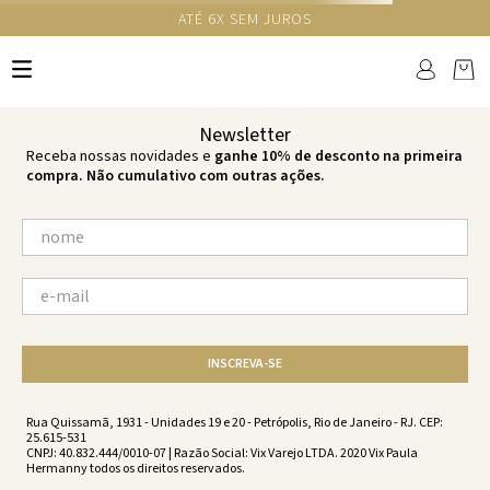
GANHE 10% NA PRIMEIRA COMPRA COM O CUPOM NEWS10
Ops!
não encontramos resultados para:
'
camisa-lara-tricot-neptune-
neptune-vw252176-2556
'
por favor, refaça sua busca:
O que você está procurando?