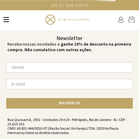
GANHE 10% NA PRIMEIRA COMPRA COM O CUPOM NEWS10
Ops!
não encontramos resultados para:
'
top-tri-costas-paige-sailboat-
sailboat-vw251054-2528
'
por favor, refaça sua busca:
O que você está procurando?