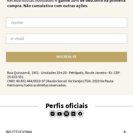
Receba nossas novidades e
ganhe 10% de desconto na primeira
compra. Não cumulativo com outras ações.
INSCREVA-SE
Rua Quissamã, 1931 - Unidades 19 e 20 - Petrópolis, Rio de Janeiro - RJ. CEP:
25.615-531
CNPJ: 40.832.444/0010-07 | Razão Social: Vix Varejo LTDA. 2020 Vix Paula
Hermanny todos os direitos reservados.
Perfis oficiais
+
INSTITUCIONAL