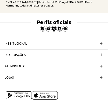
CNPJ: 40.832.444/0010-07 | Razão Social: Vix Varejo LTDA. 2020 Vix Paula
Hermanny todos os direitos reservados.
Perfis oficiais
+
INSTITUCIONAL
Baixe nosso APP
+
INFORMAÇÕES
A Marca
Nosso compromisso
Casa Vix
Políticas de Devoluções
+
ATENDIMENTO
Trabalhe conosco
Política de Privacidade
Dúvidas Frequentes
Termos de Uso
Fale conosco
+
LOJAS
Tabela de Medidas
Personal Shopper
Canal de Denúncias
Central de atendimento
Confira nossos endereços
Internacional
Multimarcas