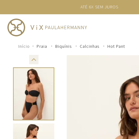
TERMOS MAIS BUSCADOS
1
º
cheeky
2
º
vestido
3
º
maio
Praia
Biquínis
Calcinhas
Hot Pant
4
º
biquini
5
º
calcinha
6
º
vestido curto
7
º
saida
8
º
verde
9
º
vestidos
10
º
top