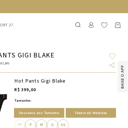
SORT 27
ANTS GIGI BLAKE
017_001
BAIXE O APP
Hot Pants Gigi Blake
R$ 399,00
Tamanho:
Descubra seu Tamanho
Tabela de Medidas
PP
P
M
G
GG