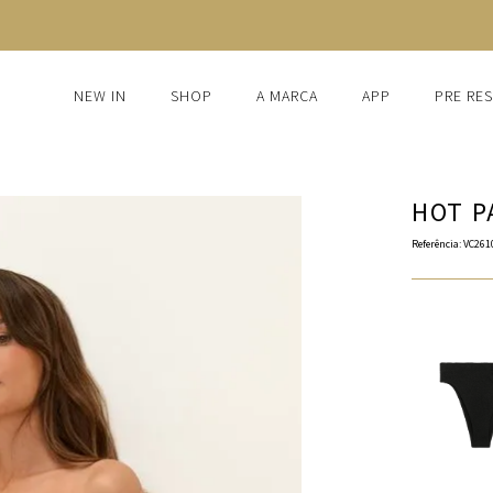
FRETE GRÁTIS ACIMA DE R$1.250
NEW IN
SHOP
A MARCA
APP
PRE RE
HOT P
Referência
:
VC261