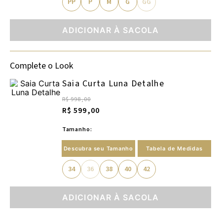
PP
P
M
G
GG
ADICIONAR À SACOLA
Complete o Look
Saia Curta Luna Detalhe
R$ 998,00
R$ 599,00
Tamanho:
Descubra seu Tamanho
Tabela de Medidas
34
36
38
40
42
ADICIONAR À SACOLA