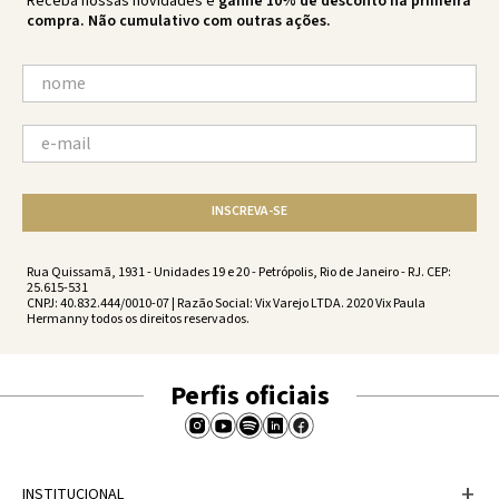
Receba nossas novidades e
ganhe 10% de desconto na primeira
compra. Não cumulativo com outras ações.
INSCREVA-SE
Rua Quissamã, 1931 - Unidades 19 e 20 - Petrópolis, Rio de Janeiro - RJ. CEP:
25.615-531
CNPJ: 40.832.444/0010-07 | Razão Social: Vix Varejo LTDA. 2020 Vix Paula
Hermanny todos os direitos reservados.
Perfis oficiais
+
INSTITUCIONAL