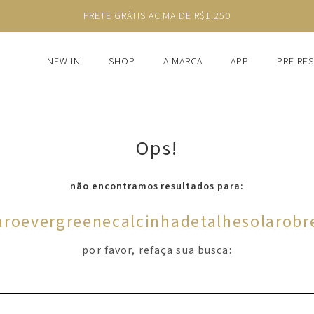
FRETE GRÁTIS ACIMA DE R$1.250
NEW IN
SHOP
A MARCA
APP
PRE RE
Ops!
não encontramos resultados para:
laroevergreenecalcinhadetalhesolarobr
por favor, refaça sua busca: