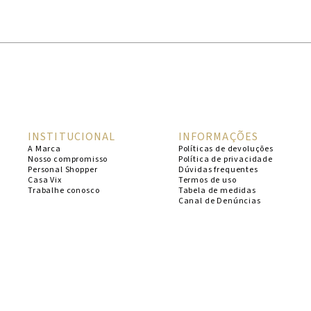
1
º
cheeky
2
º
vestido
3
º
maio
4
º
biquini
5
º
vestido curto
INSTITUCIONAL
INFORMAÇÕES
6
º
calcinha
A Marca
Políticas de devoluções
Nosso compromisso
Política de privacidade
7
º
vestidos
Personal Shopper
Dúvidas frequentes
Casa Vix
Termos de uso
8
º
saida
Trabalhe conosco
Tabela de medidas
Canal de Denúncias
9
º
top
10
º
verde