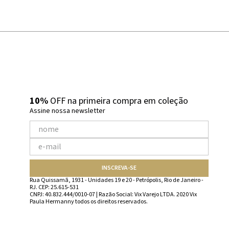
10%
OFF na primeira compra em coleção
Assine nossa newsletter
INSCREVA-SE
Rua Quissamã, 1931 - Unidades 19 e 20 - Petrópolis, Rio de Janeiro -
RJ. CEP: 25.615-531
CNPJ: 40.832.444/0010-07 | Razão Social: Vix Varejo LTDA. 2020 Vix
Paula Hermanny todos os direitos reservados.