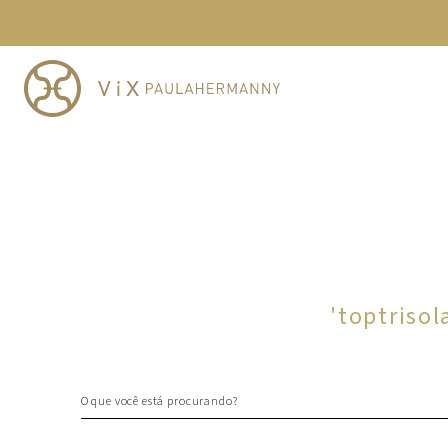
TERMOS MAIS BUSCADOS
1
º
cheeky
2
º
vestido
3
º
maio
4
º
biquini
5
º
vestido curto
6
º
calcinha
7
º
vestidos
8
º
saida
'
toptriso
9
º
top
10
º
verde
O que você está procurando?
TERMOS MAIS BUSCADOS