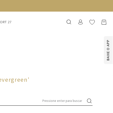
SORT 27
BAIXE O APP
evergreen
'